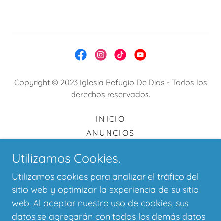
Copyright © 2023 Iglesia Refugio De Dios - Todos los
derechos reservados.
INICIO
ANUNCIOS
NUESTROS LÍDERES
Utilizamos Cookies.
MINISTERIOS
GALERÍA
Utilizamos cookies para analizar el tráfico del
OFRENDAR
sitio web y optimizar la experiencia de su sitio
CONTACTO
web. Al aceptar nuestro uso de cookies, sus
datos se agregarán con todos los demás datos